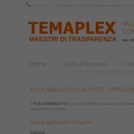
0331 467111 Rispondiamo subito! (da lunedì a venerdì, in orari di
Vetrina
Guida all'acquisto
Cons
POLICARBONATO COMPATTO - APPROFO
Il
POLICARBONATO
è uno dei polimeri più avanzati prese
bassa infiammabilità.
Alcune applicazioni frequenti
Edilizia