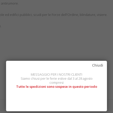
e antirumore.
le ed edifici pubblici, scudi per le Forze dell'Ordine, blindature, visiere.
.
Chiudi
MESSAGGIO PER I NOSTRI CLIENTI
Siamo chiusi per le ferie estive dal 3 al 28 agosto
compresi
Tutte le spedizioni sono sospese in questo periodo