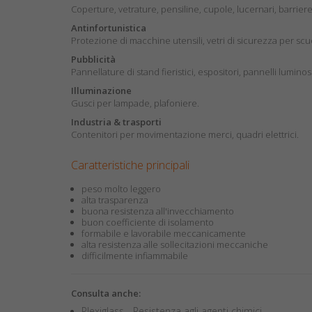
Coperture, vetrature, pensiline, cupole, lucernari, barrier
Antinfortunistica
Protezione di macchine utensili, vetri di sicurezza per scuo
Pubblicità
Pannellature di stand fieristici, espositori, pannelli luminosi
Illuminazione
Gusci per lampade, plafoniere.
Industria & trasporti
Contenitori per movimentazione merci, quadri elettrici.
Caratteristiche principali
peso molto leggero
alta trasparenza
buona resistenza all'invecchiamento
buon coefficiente di isolamento
formabile e lavorabile meccanicamente
alta resistenza alle sollecitazioni meccaniche
difficilmente infiammabile
Consulta anche:
Plexiglass - Resistenza agli agenti chimici