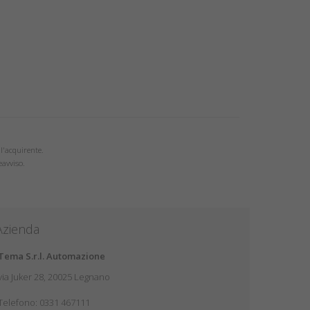
ll'acquirente.
eavviso.
Azienda
Tema S.r.l. Automazione
via Juker 28, 20025 Legnano
Telefono:
0331 467111