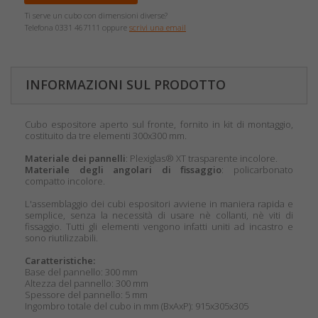
Ti serve un cubo con dimensioni diverse?
Telefona 0331 467111 oppure
scrivi una email
INFORMAZIONI SUL PRODOTTO
Cubo espositore aperto sul fronte, fornito in kit di montaggio,
costituito da tre elementi 300x300 mm.
Materiale dei pannelli
: Plexiglas® XT trasparente incolore.
Materiale degli angolari di fissaggio
: policarbonato
compatto incolore.
L'assemblaggio dei cubi espositori avviene in maniera rapida e
semplice, senza la necessità di usare nè collanti, nè viti di
fissaggio. Tutti gli elementi vengono infatti uniti ad incastro e
sono riutilizzabili.
Caratteristiche:
Base del pannello: 300 mm
Altezza del pannello: 300 mm
Spessore del pannello: 5 mm
Ingombro totale del cubo in mm (BxAxP): 915x305x305