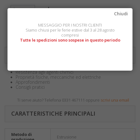
Chiudi
MESSAGGIO PER I NOSTRI CLIENTI
Aggiungi al carrello
Siamo chiusi per le ferie estive dal 3 al 28 agosto
compresi
Tutte le spedizioni sono sospese in questo periodo
INFORMAZIONI SUL PRODOTTO
Resistenza agli agenti chimici
Proprietà fisiche, meccaniche ed elettriche
Approfondimenti
Consigli pratici
Ti serve aiuto? Telefona 0331 467111 oppure
scrivi una email
CARATTERISTICHE PRINCIPALI
Metodo di
Estrusione
produzione