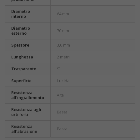
Diametro
64 mm
interno
Diametro
70 mm
esterno
Spessore
3,0 mm
Lunghezza
2 metri
Trasparente
Sì
Superficie
Lucida
Resistenza
Alta
all'ingiallimento
Resistenza agli
Bassa
urti forti
Resistenza
Bassa
all'abrasione