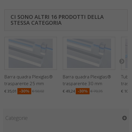
CI SONO ALTRI 16 PRODOTTI DELLA
STESSA CATEGORIA
Barra quadra Plexiglas®
Barra quadra Plexiglas®
Tubo 
trasparente 25 mm
trasparente 30 mm
tras
€ 35,01
€ 50,02
€ 49,24
€ 70,35
€ 10,9
-30%
-30%
Categorie