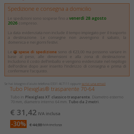
Spedizione e consegna a domicilio
venerdì 28 agosto
Le spedizioni sono sospese fino a
2026
compreso.
La data evidenziata non include il tempo impiegato per il trasporto
a destinazione. Le consegne non avvengono il sabato, la
domenica e nei giorni festivi.
Le
spese di spedizione
sono di €23,00 ma possono variare in
base al peso, alle dimensioni e alla zona di destinazione.
Includono il costo dell'imballo e vengono evidenziate nel riepilogo
dell'ordine dopo aver inserito l'indirizzo di consegna e prima di
confermare l'acquisto.
Se hai bisogno d'aiuto telefona 0331 467111 oppure
scrivi una email
Tubo Plexiglas® trasparente 70-64
Tubo in
Plexiglass XT classico trasparente
. Diametro esterno
70 mm, diametro interno 64 mm.
Tubo da 2 metri
.
€ 31,42
IVA inclusa
-30%
€ 44,88
IVA inclusa