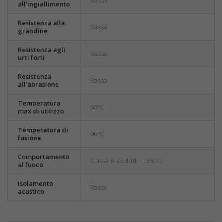
Bassa
all'ingiallimento
Resistenza alla
Bassa
grandine
Resistenza agli
Bassa
urti forti
Resistenza
Bassa
all'abrasione
Temperatura
60°C
max di utilizzo
Temperatura di
90°C
fusione
Comportamento
Classe B-s3,d0 (EN13501)
al fuoco
Isolamento
Basso
acustico