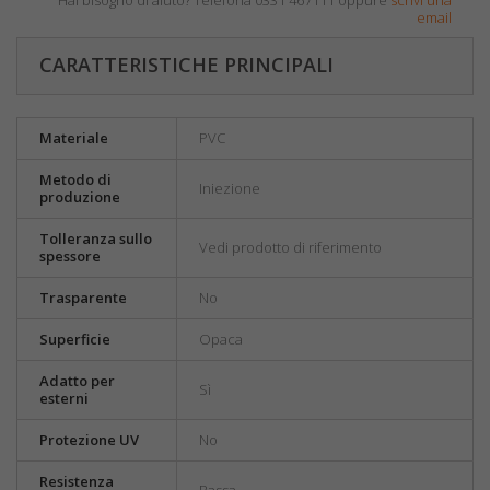
Hai bisogno di aiuto? Telefona 0331 467111 oppure
scrivi una
email
CARATTERISTICHE PRINCIPALI
Materiale
PVC
Metodo di
Iniezione
produzione
Tolleranza sullo
Vedi prodotto di riferimento
spessore
Trasparente
No
Superficie
Opaca
Adatto per
Sì
esterni
Protezione UV
No
Resistenza