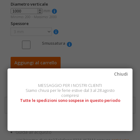
Diametro verticale
mm
Minimo: 200 -
Massimo: 2000
Spessore
Smussatura
Aggiungi al carrello
Chiudi
Ti serve un disco più grande?
Telefona 0331 467111 oppure
scrivi una email
MESSAGGIO PER I NOSTRI CLIENTI
Siamo chiusi per le ferie estive dal 3 al 28 agosto
compresi
Tutte le spedizioni sono sospese in questo periodo
INFORMAZIONI SUL PRODOTTO
Resistenza agli agenti chimici
Approfondimenti
Guida all'acquisto