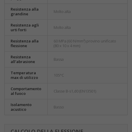
Resistenza alla
Molto alta
grandine
Resistenza agli
Molto alta
urti forti
Resistenza alla
60 MPa (60 N/mm²) provino unificato
flessione
(80 x 10 x 4 mm)
Resistenza
Bassa
all'abrasione
Temperatura
105°C
max di utilizzo
Comportamento
Classe B-s1,d0 (EN13501)
al fuoco
Isolamento
Basso
acustico
CALCOLO DELLA FLESSIONE