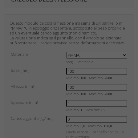
Questo modulo calcola la flessione massima di un pannello in
PMMA/PC in appoggio orizzontale, sottoposto al peso proprio e
ad un eventuale carico aggiunto (non dinamico).
La valutazione indica se il pannello, con il vincolo selezionato,
può sostenere il carico previsto senza deformazioni eccessive.
Materiale
Scegli il materiale
Base (mm)
Minimo:
100
- Massimo:
2000
Altezza (mm)
Minimo:
100
- Massimo:
2000
Spessore (mm)
Minimo:
1
- Massimo:
15
Carico aggiunto (kg/mq)
Minimo:
0,0
- Massimo:
100,0
Lascia zero se il pannello non ha un
carico aggiunto